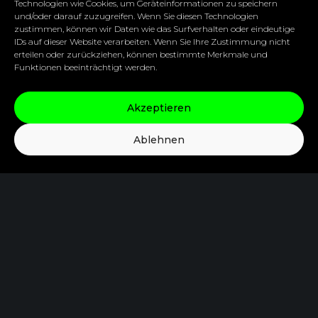
notwendig, die die Sicherheit, Integrität
Technologien wie Cookies, um Geräteinformationen zu speichern
und/oder darauf zuzugreifen. Wenn Sie diesen Technologien
und Verfügbarkeit der gesammelten
zustimmen, können wir Daten wie das Surfverhalten oder eindeutige
IDs auf dieser Website verarbeiten. Wenn Sie Ihre Zustimmung nicht
Daten gewährleisten. Teils stammen die
erteilen oder zurückziehen, können bestimmte Merkmale und
eingesetzten IoT-Geräte und -Plattformen
Funktionen beeinträchtigt werden.
von verschiedenen Herstellern und
verwenden unterschiedliche
Akzeptieren
Kommunikationsprotokolle, was eine
Ablehnen
nahtlose Interaktion schwierig macht.
Deshalb ist es wichtig, dass gemeinsame
Standards entwickelt werden.
Die steigende Anzahl an Geräten
generiert eine immense Menge an Daten.
Das stellt gewisse Anforderungen an die
Skalierbarkeit des zu Grunde liegenden